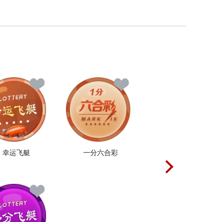
幸运飞艇
一分六合彩