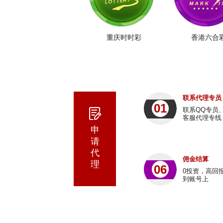
重庆时时彩
香港六合
联系代理专员
01
联系QQ专员
客服代理专线
申
请
代
佣金结算
理
06
0投资，高回
到账号上