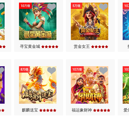
7
7
7
8
8
8
9
9
9
.
.
.
寻宝黄金城
赏金女王
麒麟送宝
福运象财神
爱