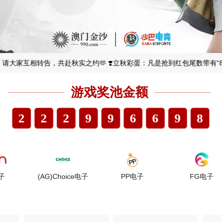
4
4
1
1
4
3
5
5
2
2
5
4
6
6
3
3
6
5
请大家互相转告，共赴秋实之约🫶 ❣️立秋彩蛋：凡是抢到红包尾数带有“87”【
0
0
0
7
7
4
4
7
6
游戏奖池金额
1
1
1
8
8
5
5
8
7
2
2
2
9
9
6
6
9
8
3
3
3
.
.
7
7
.
9
4
4
4
8
8
.
(AG)Choice电子
PP电子
FG电子
5
5
5
9
9
6
6
6
.
.