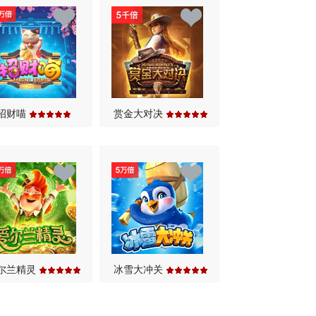
招财喵
赏金大对决
尔兰精灵
冰雪大冲关