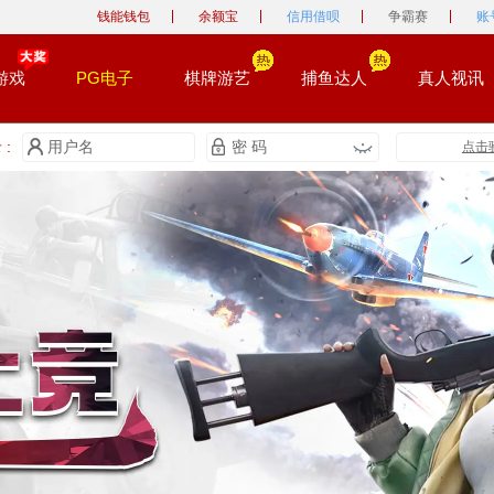
钱能钱包
余额宝
信用借呗
争霸赛
账
游戏
PG电子
棋牌游艺
捕鱼达人
真人视讯
:
点击
0
0
0
1
1
1
0
2
2
2
1
3
3
0
0
3
2