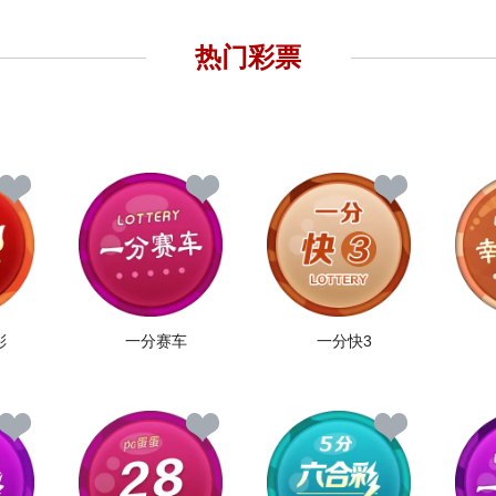
热门彩票
彩
一分赛车
一分快3