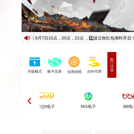
雨 🧧北京时间 8月7日15点，20点，22点 ，3️⃣波立秋红包准时开启！
热
门
活
动
升级模式
账号交易
合作代理
信用借呗
CQ9电子
MG电子
BB电子