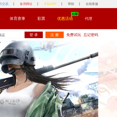
号交易
备用网址
手机APP
帮助
在线客服
体育赛事
彩票
优惠活动
代理
登 录
注 册
免费试玩
忘记密码
验证