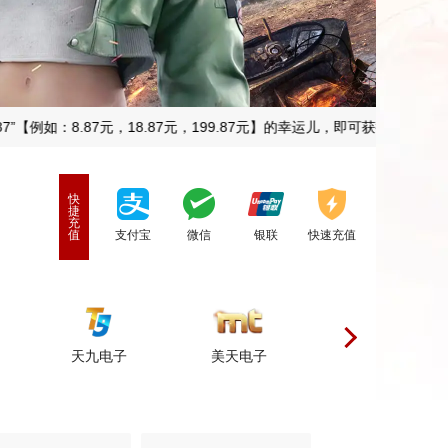
例如：8.87元，18.87元，199.87元】的幸运儿，即可获得10倍加赠彩
快
捷
充
值
支付宝
微信
银联
快速充值
天九电子
美天电子
乐游电子